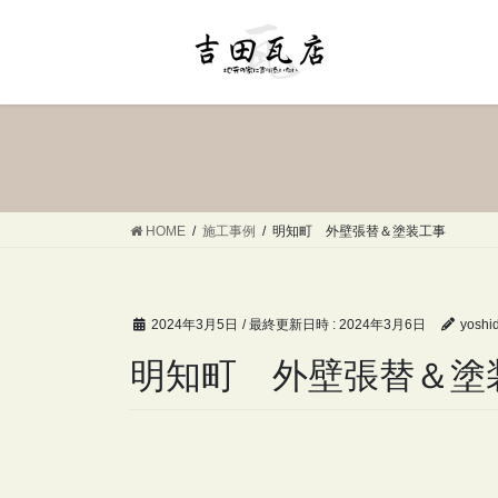
コ
ナ
ン
ビ
テ
ゲ
ン
ー
ツ
シ
へ
ョ
ス
ン
キ
に
ッ
移
HOME
施工事例
明知町 外壁張替＆塗装工事
プ
動
2024年3月5日
/ 最終更新日時 :
2024年3月6日
yoshi
明知町 外壁張替＆塗