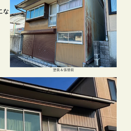
こな
塗装＆張替前