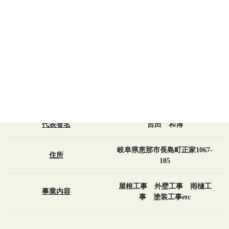
メインに手掛ける屋根工事店です。雨漏り・雨樋修理はもちろ
ん、近年は金属屋根（ガルバリウム鋼板屋根）工事にも力を入れ
ており、金属屋根材の取り扱いも多種多様。技術も話術もサービ
ス精神旺盛な代表が、お客さまと真摯に向き合いご希望の屋根に
仕上げます。
会社名
吉田瓦店
代表者名
吉田 和博
岐阜県恵那市長島町正家1067-
住所
105
屋根工事 外壁工事 雨樋工
事業内容
事 塗装工事etc