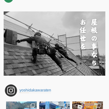
yoshidakawaraten